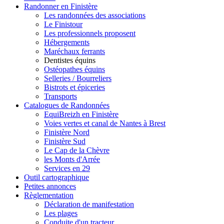
Randonner en Finistère
Les randonnées des associations
Le Finistour
Les professionnels proposent
Hébergements
Maréchaux ferrants
Dentistes équins
Ostéopathes équins
Selleries / Bourreliers
Bistrots et épiceries
Transports
Catalogues de Randonnées
EquiBreizh en Finistère
Voies vertes et canal de Nantes à Brest
Finistère Nord
Finistère Sud
Le Cap de la Chèvre
les Monts d'Arrée
Services en 29
Outil cartographique
Petites annonces
Règlementation
Déclaration de manifestation
Les plages
Conduite d'un tracteur